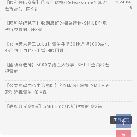
【眼科醫師女兒】的最佳選擇-Relex-smile全無刀
2024-04-
05
近視雷射 -陳X恩
【眼科醫師兒子】收到最好的畢業禮物-SMILE全飛
秒近視雷射 -陳X豪
【女神級大胃王LuLu】雷射手術30秒近視1000度也
不用怕！再也不用當四眼田雞！
【國標舞老師】5000字熱血大分享_SMILE全飛秒近
視雷射
【公立醫學中心主治醫師】的SMART選擇-SMILE全
飛秒近視雷射 -劉X霖
【高度散光謝X嵐】SMILE全飛秒近視雷射 謝X嵐
回列表頁