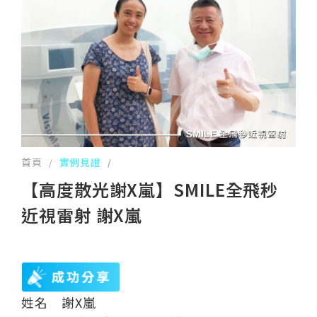
首頁
實例見證
/
/
【高度散光謝X嵐】SMILE全飛秒
近視雷射 謝X嵐
姓名 謝X嵐