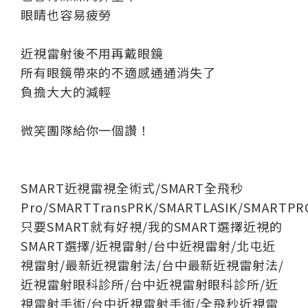
眼睛也容易疲勞
近視雷射後不用再戴眼鏡
所有眼鏡帶來的不適感通通消失了
負擔大大的減輕
微笑團隊給你一個讚！
​SMART近視雷視全術式/SMART全飛秒
Pro/SMARTTransPRK/SMARTLASIK/SMARTPR
只要SMART就有好視/我的SMART選擇近視的
SMART選擇
/近視雷射/台中近視雷射/北屯近
視雷射/最新近視雷射法/台中最新近視雷射法/
近視雷射眼科診所/台中近視雷射眼科診所/近
視雷射手術/台中近視雷射手術/全飛秒近視雷