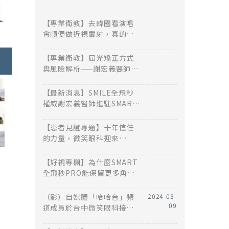
【專業衛教】去韓國看演唱
會順便做近視雷射，真的太
划算？
【專業衛教】屈光矯正方式
與風險解析——謝宏義醫師談
高度近視的多元治療評估
【最新消息】SMILE全飛秒
權威謝宏義醫師進駐SMART
近視雷射全術式中心－－台
中微笑眼科
【患者見證專題】十年信任
的力量，微笑眼科迎來
SMART 全飛秒新世代
【好視專欄】為什麼SMART
全飛秒PRO能保留更多角
膜？
（影）自媒體「哈哈台」頻
2024-05-
09
道成員於台中微笑眼科接受
SMART全飛秒Pro近視雷射