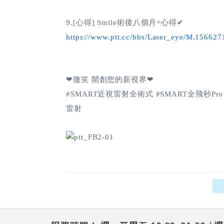
9.[心得] Smile術後八個月+心得✔
https://www.ptt.cc/bbs/Laser_eye/M.15662
❤微笑 開創您的新視界❤
#SMART近視雷射全術式 #SMART全飛秒Pro #S
雷射