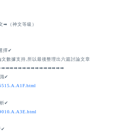
分享文➡（神文等級）
選擇✔
3 論文數據支持,所以最後整理出六篇討論文章
➡➡➡➡➡➡➡➡➡➡➡➡➡➡➡➡
知識✔
86515.A.A1F.html
分析✔
89010.A.A3E.html
析✔