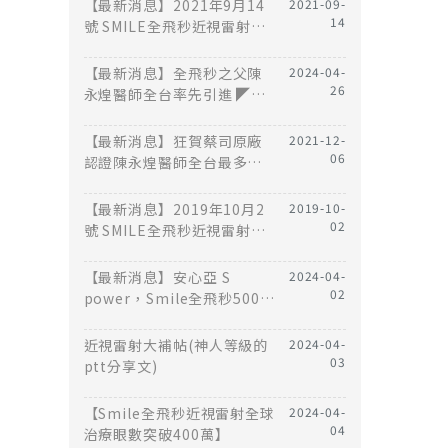
手術
【最新消息】2021年9月14
2021-09-
14
號 SMILE全飛秒近視雷射權
威-陳永煌醫師獲邀演講
【最新消息】全飛秒之父陳
2024-04-
26
永煌醫師全台率先引進 ◤全
飛秒術式◢ 累積超過 10,000
筆成功案例
【最新消息】狂賀蔡司原廠
2021-12-
06
認證陳永煌醫師全台最多
SMILE全飛秒近視雷射 5000
例眼睛
【最新消息】2019年10月2
2019-10-
02
號 SMILE全飛秒近視雷射權
威-陳永煌醫師獲邀演講
【最新消息】安心亞 S
2024-04-
02
power，Smile全飛秒500萬
眼的清晰力量
近視雷射大補帖(神人等級的
2024-04-
03
ptt分享文)
【Smile全飛秒近視雷射全球
2024-04-
04
治療眼數突破400萬】