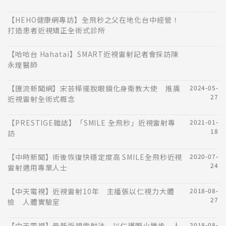
【HEHO健康網專訪】全飛秒之父在地化台中經營！
打造患者近視矯正全術式診所
【哈哈台 Hahatai】SMART近視雷射記者會採訪陳
永煌醫師
【匯流新聞網】宋芸樺擺脫眼鏡化身衛教大使 推廣
2024-05-
27
近視雷射全術式概念
【PRESTIGE雜誌】「SMILE 全飛秒」近視雷射專
2021-01-
18
訪
【中時新聞】術後恢復快穩定度高 SMILE全飛秒近視
2020-07-
24
雷射適用專業人士
【中天電視】近視雷射10年 主播張以仁視力大體
2018-08-
27
檢 人體實驗室
【中天電視】最新近視雷射法 以仁護眼小撇步 人
2018-08-