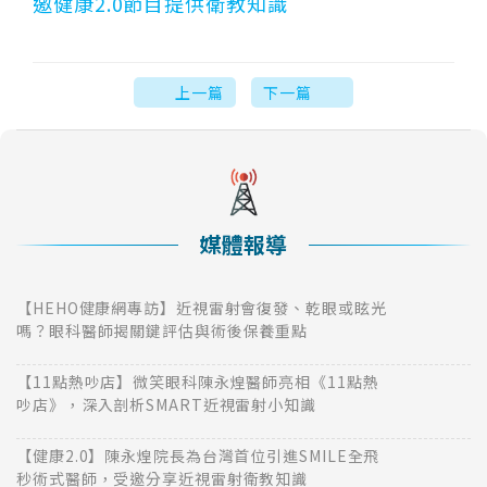
邀健康2.0節目提供衛教知識
上一篇
下一篇
媒體報導
【HEHO健康網專訪】近視雷射會復發、乾眼或眩光
嗎？眼科醫師揭關鍵評估與術後保養重點
【11點熱吵店】微笑眼科陳永煌醫師亮相《11點熱
吵店》，深入剖析SMART近視雷射小知識
【健康2.0】陳永煌院長為台灣首位引進SMILE全飛
秒術式醫師，受邀分享近視雷射衛教知識