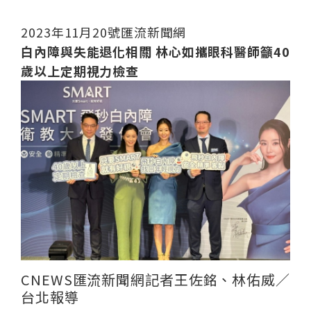
2023年11月20號匯流新聞網
白內障與失能退化相關 林心如攜眼科醫師籲40
歲以上定期視力檢查
CNEWS匯流新聞網記者王佐銘、林佑威／
台北報導