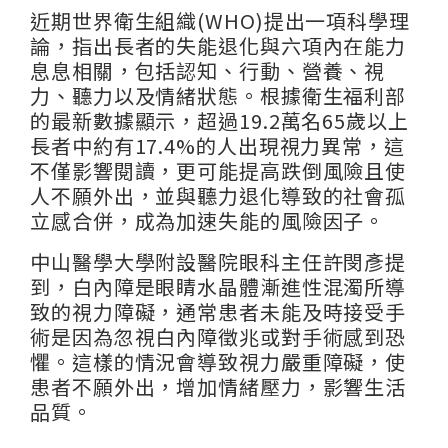
近期世界衛生組織(WHO)提出一項科學理
論，指出長者的失能退化與六項內在能力
息息相關，包括認知、行動、營養、視
力、聽力以及情緒狀態。根據衛生福利部
的最新數據顯示，超過19.2萬名65歲以上
長者中約有17.4%的人出現視力異常，這
不僅影響閱讀，更可能提高跌倒風險且使
人不願外出，並與聽力退化導致的社會孤
立感合併，成為加速失能的風險因子。
中山醫學大學附設醫院眼科主任許閔彥提
到，白內障是眼睛水晶體漸進性混濁所導
致的視力障礙，通常患者未能及時接受手
術是因為忽視白內障徵兆或對手術感到恐
懼。這樣的情況會導致視力嚴重障礙，使
患者不願外出，增加情緒壓力，影響生活
品質。