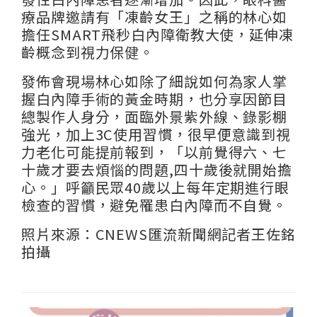
療品牌邀請有「凍齡女王」之稱的林心如
擔任SMART飛秒白內障衛教大使，延伸凍
齡概念到視力保健。
發佈會現場林心如除了細說如何為家人掌
握白內障手術的黃金時期，也分享因節目
總製作人身分，面臨外景紫外線、錄影棚
強光，加上3C使用習慣，很早便意識到視
力老化可能提前報到，「以前覺得六、七
十歲才要去煩惱的問題,四十歲後就開始擔
心。」呼籲民眾40歲以上每年定期進行眼
檢查的習慣，避免罹患白內障而不自覺。
照片來源：CNEWS匯流新聞網記者王佐銘
拍攝