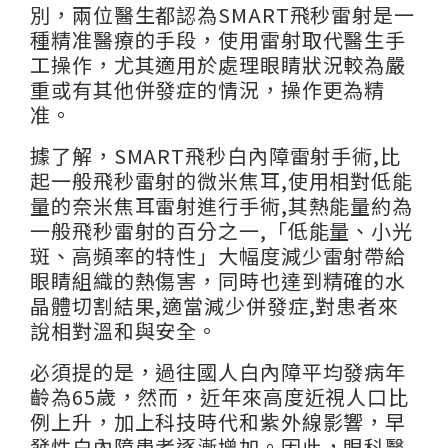
別，兩位醫生都認為SMART飛秒雷射是一
種精准醫療的手段，使用雷射取代醫生手
工操作，尤其適用於處理眼睛狀況較為嚴
重或有其他併發症的情況，操作更為精
准。
據了解，SMART飛秒白內障雷射手術,比
起一般飛秒雷射的微米焦耳,使用相對低能
量的奈米焦耳雷射進行手術,其熱能量約為
一般飛秒雷射的百分之一,「低能量、小光
斑、高頻率的特性」大幅度減少雷射帶給
眼睛組織的熱傷害，同時也達到精確的水
晶體切割結果,適當減少併發症,對患者來
說相對溫和與安全。
必須提的是，過往國人白內障平均發病年
齡為65歲，然而，近年來高度近視人口比
例上升，加上科技時代和紫外線影響，早
發性白內障患者逐漸增加。因此，眼科醫