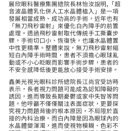
展欣眼科醫療集團總院長林怡汝說明,「超
音波晶體乳化併人工水晶體植入」是一項
發展相當成熟、成功高的手術，近年也有
「無刀飛秒雷射」來優化白內障手的前置
處理。透過飛秒雷射取代傳統手工撕囊步
驟，手術切口小、恢復快，也讓水晶體置
中性更精準。整體來說，無刀飛秒雷射縮
短白內障手術時間，患者不須擔心眼球亂
動或不小心眨眼而影響手術步驟，患者的
不安全感降低後更能放心接受手術安排。
鑫美光視光眼科診所總院長江尚宜受訪時
表示，長者視力問題可能成為認知障礙的
誘因，進而導致長期憂鬱或家中失智等問
題。他呼籲不僅僅關注表面症狀，更要探
究視力問題背後的根本原因，不局限於直
接的內科治療。而白內障是因為眼球內的
水晶體變渾濁，進而使視物模糊、色彩不