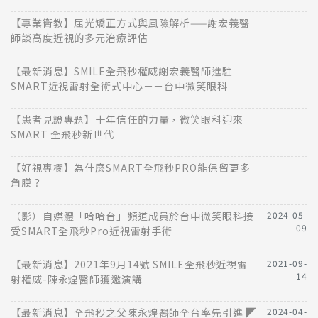
【專業衛教】屈光矯正方式與風險解析——謝宏義醫
師談高度近視的多元治療評估
【最新消息】SMILE全飛秒權威謝宏義醫師進駐
SMART近視雷射全術式中心－－台中微笑眼科
【患者見證專題】十年信任的力量，微笑眼科迎來
SMART 全飛秒新世代
【好視專欄】為什麼SMART全飛秒PRO能保留更多
角膜？
（影）自媒體「哈哈台」頻道成員於台中微笑眼科接
2024-05-
09
受SMART全飛秒Pro近視雷射手術
【最新消息】2021年9月14號 SMILE全飛秒近視雷
2021-09-
14
射權威-陳永煌醫師獲邀演講
【最新消息】全飛秒之父陳永煌醫師全台率先引進 ◤
2024-04-