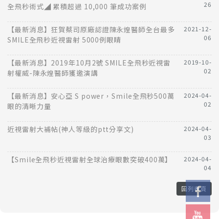
26
全飛秒術式◢ 累積超過 10,000 筆成功案例
【最新消息】狂賀蔡司原廠認證陳永煌醫師全台最多
2021-12-
06
SMILE全飛秒近視雷射 5000例眼睛
【最新消息】2019年10月2號 SMILE全飛秒近視雷
2019-10-
02
射權威-陳永煌醫師獲邀演講
【最新消息】安心亞 S power，Smile全飛秒500萬
2024-04-
02
眼的清晰力量
近視雷射大補帖(神人等級的ptt分享文)
2024-04-
03
【Smile全飛秒近視雷射全球治療眼數突破400萬】
2024-04-
04
回列表頁