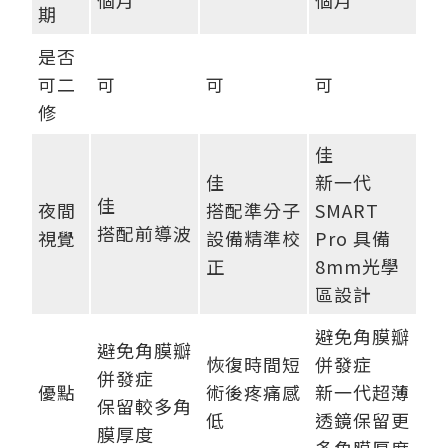
個月
個月
期
是否
可二
可
可
可
修
佳
佳
新一代
佳
夜間
搭配準分子
SMART
搭配前導波
視覺
設備精準校
Pro 具備
正
8mm光學
區設計
避免角膜瓣
避免角膜瓣
恢復時間短
併發症
併發症
優點
術後疼痛感
新一代超薄
保留較多角
低
透鏡保留更
膜厚度