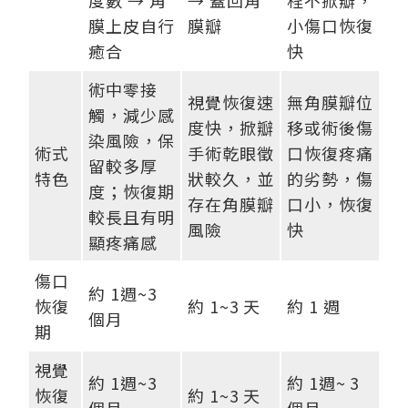
度數 → 角
→ 蓋回角
程不掀瓣，
膜上皮自行
膜瓣
小傷口恢復
癒合
快
術中零接
視覺恢復速
無角膜瓣位
觸，減少感
度快，掀瓣
移或術後傷
染風險，保
術式
手術乾眼徵
口恢復疼痛
留較多厚
特色
狀較久，並
的劣勢，傷
度；恢復期
存在角膜瓣
口小，恢復
較長且有明
風險
快
顯疼痛感
傷口
約 1週~3
恢復
約 1~3 天
約 1 週
個月
期
視覺
約 1週~3
約 1週~ 3
恢復
約 1~3 天