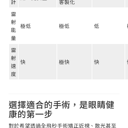
計
客製化
雷
射
極低
極低
低
能
量
雷
射
快
極快
快
速
度
選擇適合的手術，是眼睛健
康的第一步
對於希望透過全飛秒手術矯正近視、散光甚至