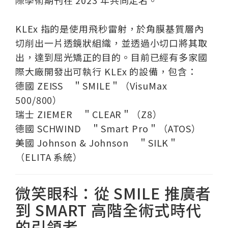
際學術期刊在 2023 年共同定名。
KLEx 指的是使用飛秒雷射，於角膜基質層內
切削出一片透鏡狀組織，並透過小切口將其取
出，達到屈光矯正的目的。目前已經有多家國
際大廠開發出可執行 KLEx 的設備，包含：
德國 ZEISS ＂SMILE＂（VisuMax
500/800）
瑞士 ZIEMER ＂CLEAR＂（Z8）
德國 SCHWIND ＂Smart Pro＂（ATOS）
美國 Johnson & Johnson ＂SILK＂
（ELITA 系統）
微笑眼科：從 SMILE 推廣者
到 SMART 高階全術式時代
的引領者