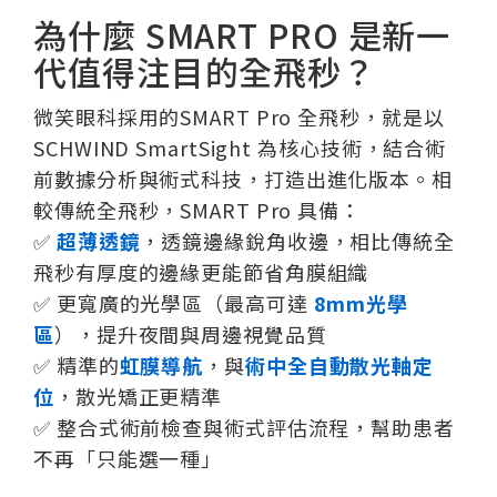
為什麼 SMART PRO 是新一
代值得注目的全飛秒？
微笑眼科採用的SMART Pro 全飛秒，就是以
SCHWIND SmartSight 為核心技術，結合術
前數據分析與術式科技，打造出進化版本。相
較傳統全飛秒，SMART Pro 具備：
✅
超薄透鏡
，透鏡邊緣銳角收邊，相比傳統全
飛秒有厚度的邊緣更能節省角膜組織
✅ 更寬廣的光學區（最高可達
8mm光學
區
），提升夜間與周邊視覺品質
✅ 精準的
虹膜導航
，與
術中全自動散光軸定
位
，散光矯正更精準
✅ 整合式術前檢查與術式評估流程，幫助患者
不再「只能選一種」