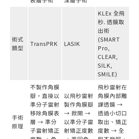
表層手術
深層手術
KLEx 全飛
秒. 透鏡取
出術
術式
(SMART
TransPRK
LASIK
類型
Pro,
CLEAR,
SILK,
SMILE)
不製作角膜
飛秒雷射在
瓣，直接以
以飛秒雷射
角膜內部雕
準分子雷射
製作角膜瓣
課透鏡 →
移除角膜表
→ 掀開 →
透過小切口
手術
層 → 準分
以準分子雷
取出、矯正
原理
子雷射矯正
射矯正度數
度數 → 全