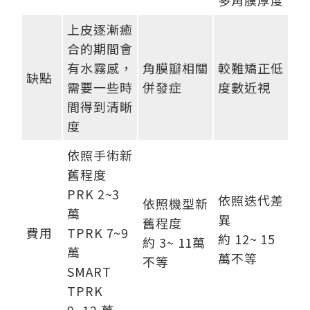
多角膜厚度
上皮逐漸癒
合的期間會
有水霧感，
角膜瓣相關
較難矯正低
缺點
需要一些時
併發症
度數近視
間得到清晰
度
依照手術新
舊程度
PRK 2~3
依照迭代差
依照機型新
萬
異
舊程度
費用
TPRK 7~9
約 12~ 15
約 3~ 11萬
萬
萬不等
不等
SMART
TPRK