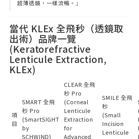
超薄透鏡，一樣流暢。」
當代 KLEx 全飛秒（透鏡取
出術）品牌一覽
(Keratorefractive
Lenticule Extraction,
KLEx)
CLEAR 全飛
秒 Pro
SMILE 全飛
SMART 全飛
(Corneal
秒
秒 Pro
Lenticule
項
(Small
(SmartSIGHT
Extraction
目
Incision
by
for
Lenticule
SCHWIND)
Advanced