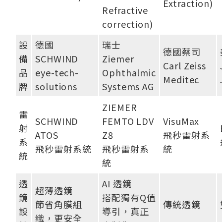
Extraction)
Refractive
correction)
設
德國
瑞士
德國蔡司
備
SCHWIND
Ziemer
Carl Zeiss
品
eye-tech-
Ophthalmic
Meditec
牌
solutions
Systems AG
ZIEMER
雷
SCHWIND
FEMTO LDV
VisuMax
射
ATOS
Z8
飛秒雷射系
系
飛秒雷射系統
飛秒雷射系
統
統
統
透
AI 透鏡
超薄透鏡
鏡
搭配獨有Q值
節省角膜組
傳統透鏡
設
導引，真正
織，更安全