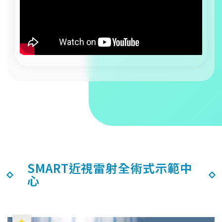
SMART近視雷射全術式示範中
心