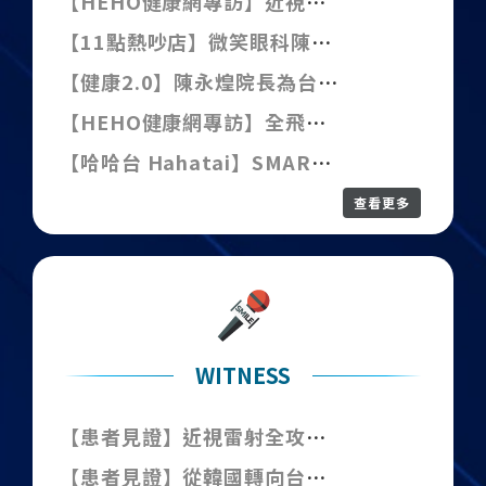
【HEHO健康網專訪】近視雷射會復發、乾眼或眩光嗎？眼科醫師揭關鍵評估與術後保養重點
【11點熱吵店】微笑眼科陳永煌醫師亮相《11點熱吵店》，深入剖析SMART近視雷射小知識
【健康2.0】陳永煌院長為台灣首位引進SMILE全飛秒術式醫師，受邀分享近視雷射衛教知識
【HEHO健康網專訪】全飛秒之父在地化台中經營！打造患者近視矯正全術式診所
【哈哈台 Hahatai】SMART近視雷射記者會採訪陳永煌醫師
查看更多
WITNESS
【患者見證】近視雷射全攻略！我諮詢台中4間診所後的真實感受與最終選擇（轉載）
【患者見證】從韓國轉向台中！SMART 全飛秒 PRO 讓他摘鏡更安心