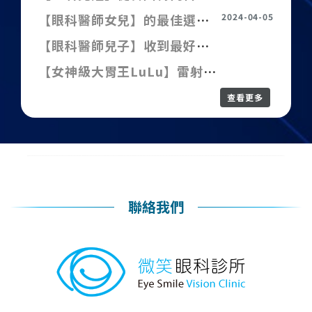
【眼科醫師女兒】的最佳選擇-Relex-smile全無刀近視雷射 -陳X恩
2024-04-05
【眼科醫師兒子】收到最好的畢業禮物-SMILE全飛秒近視雷射 -陳X豪
【女神級大胃王LuLu】雷射手術30秒近視1000度也不用怕！再也不用當四眼田雞！
查看更多
聯絡我們