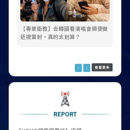
【專業衛教】去韓國看演唱會順便做
【
近視雷射，真的太划算？
析
煌
治
查看更多
REPORT