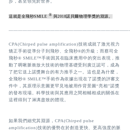
步，甚至領先於世界。
®
這就是全飛秒SMILE
與2018諾貝爾物理學獎的淵源。
——————————————————————————
CPA(Chirped pulse amplification)技術成就了激光視力
矯正手術從準分子到飛秒、全飛秒®的升級；而蔡司全
飛秒® SMILE™手術因其在臨床應用中的突出表現，推
動了啁啾脈衝放大技術的物理基礎受到廣泛認可，成為
了把它送上諾獎舞台的有力推手之一。這也是為什麼，
全飛秒® SMILE™手術作為依據出現在了諾獎的評審文
件中，其原理示意圖更罕見地被用作背景圖“亮相”諾獎
的發布現場。科學技術與其應用之間相輔相成的關係在
這裡得到了淋漓盡致的體現。
如果我們細究其淵源，CPA(Chirped pulse
amplification)技術的優勢在於創造更快、更高強度的脈