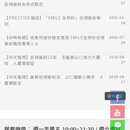
27
近視雷射全術式概念
【PRESTIGE雜誌】「SMILE 全飛秒」近視雷射專
2021-01-
18
訪
【中時新聞】術後恢復快穩定度高 SMILE全飛秒近視
2020-07-
24
雷射適用專業人士
【中天電視】近視雷射10年 主播張以仁視力大體
2018-08-
27
檢 人體實驗室
【中天電視】最新近視雷射法 以仁護眼小撇步 人
2018-08-
27
體實驗室
回列表頁
服務時間：
週一至周五 10:00~21:30 / 週六週日