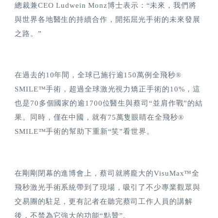
總裁兼CEO Ludwein Monz博士表示：“未來，我們將
與世界各地醫生的持續合作，開拓屈光手術的未來發展
之路。”
在過去的10年間，全球已施行逾150萬例全飛秒®
SMILE™手術，超過全球激光視力矯正手術的10%，這
也是70多個國家的逾1700位醫生與蔡司“並肩作戰”的結
果。同時，僅在中國，就有75萬隻眼睛在全飛秒®
SMILE™手術的幫助下重新“笑”看世界。
在剛剛閉幕的進博會上，蔡司就將龐大的VisuMax™全
飛秒激光手術系統帶到了現場，吸引了不少專業觀眾與
交易團的駐足，更有記者在聽完蔡司工作人員的講解
後，不禁為它強大的功能“點贊”。