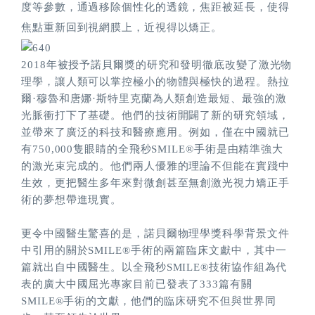
度等參數，通過移除個性化的透鏡，焦距被延長，使得
焦點重新回到視網膜上，近視得以矯正。
2018年被授予諾貝爾獎的研究和發明徹底改變了激光物
理學，讓人類可以掌控極小的物體與極快的過程。熱拉
爾·穆魯和唐娜·斯特里克蘭為人類創造最短、最強的激
光脈衝打下了基礎。他們的技術開闢了新的研究領域，
並帶來了廣泛的科技和醫療應用。例如，僅在中國就已
有750,000隻眼睛的全飛秒SMILE®手術是由精準強大
的激光束完成的。他們兩人優雅的理論不但能在實踐中
生效，更把醫生多年來對微創甚至無創激光視力矯正手
術的夢想帶進現實。
更令中國醫生驚喜的是，諾貝爾物理學獎科學背景文件
中引用的關於SMILE®手術的兩篇臨床文獻中，其中一
篇就出自中國醫生。以全飛秒SMILE®技術協作組為代
表的廣大中國屈光專家目前已發表了333篇有關
SMILE®手術的文獻，他們的臨床研究不但與世界同