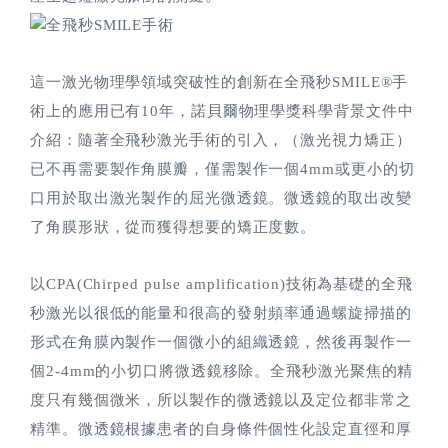
這一激光物理學領域突破性的創新在全飛秒SMILE®手
術上的應用已有10年，諾貝爾物理學獎科學背景文件中
介紹：隨著全飛秒激光手術的引入，（激光視力矯正）
已不再需要製作角膜瓣，僅需製作一個4mm或更小的切
口用於取出激光製作的屈光微透鏡。微透鏡的取出改變
了角膜形狀，從而獲得想要的矯正度數。
以CPA(Chirped pulse amplification)技術為基礎的全飛
秒激光以很低的能量和很高的發射頻率通過螺旋掃描的
形式在角膜內製作一個微小的組織透鏡，然後再製作一
個2-4mm的小切口將微透鏡移除。全飛秒激光聚焦的精
度只有幾個微米，所以製作的微透鏡以及定位都非常之
精準。微透鏡根據患者的自身條件個性化設定直徑和厚