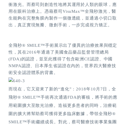
衝激光。而蔡司則創造性地將其運用於人類的眼球，應
用在眼科治療上。憑藉蔡司VisuMax™全飛秒激光，醫
生能夠在完整角膜內製作一個微透鏡，並通過小切口取
出，真正實現無瓣、微創手術，一步完成視力矯正。
全飛秒® SMILE™手術展示出了優異的治療效果與穩定
性，其在2016年通過了美國食品藥品監督管理總局
(FDA)的認證，並至此獲得了包含歐洲CE認證、中國
NMPA認證、日本厚生省認證在內的，世界四大醫療技
術安全認證體系的背書。
而現在，它又迎來了新的“進化”：2018年10月7日，全
飛秒® SMILE™手術再次通過FDA的審核，將手術的應
用範圍擴大至散光治療。造福更多患者的同時，治療範
圍的擴大將幫助蔡司獲得更多臨床數據，帶領全飛秒®
SMILE™手術繼續成長。對此，蔡司醫療技術事業集團