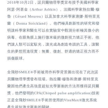
2018年10月2日，諾貝爾物理學獎宣布授予美國科學家
阿瑟·阿甚金（Arthur Ashkin）、法國科學家熱拉爾·穆
魯（Gérard Mourou）以及加拿大科學家唐娜·斯特里克
蘭（ Donna Strickland）。他們極具創新性的研究和發
明讓科學家和醫生可以在實驗室中觀測分析極其微小的
病毒、在眼角膜上施行微米級的微創視力矯正手術。他
們讓人類可以駕馭光，讓光成為創造奇蹟的工具，讓醫
生的夢想照進現實：無瓣、微創、舒適的矯正視力而不
損傷眼球。
全飛秒SMILE®手術被用作科學背景圖出現在了此次諾
貝爾物理學獎發布現場。熱拉爾·穆魯和唐娜·斯特里克
蘭因他們產生高強度超短光學脈衝的方法而獲得諾貝爾
獎，他們發明的CPA(Chirped pulse amplification)技術
正是全飛秒SMILE®手術所使用的VisuMax®激光系統
產生超短激光脈衝的關鍵。