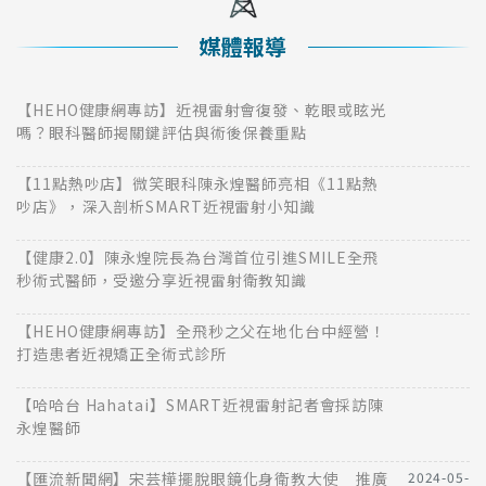
媒體報導
【HEHO健康網專訪】近視雷射會復發、乾眼或眩光
嗎？眼科醫師揭關鍵評估與術後保養重點
【11點熱吵店】微笑眼科陳永煌醫師亮相《11點熱
吵店》，深入剖析SMART近視雷射小知識
【健康2.0】陳永煌院長為台灣首位引進SMILE全飛
秒術式醫師，受邀分享近視雷射衛教知識
【HEHO健康網專訪】全飛秒之父在地化台中經營！
打造患者近視矯正全術式診所
【哈哈台 Hahatai】SMART近視雷射記者會採訪陳
永煌醫師
【匯流新聞網】宋芸樺擺脫眼鏡化身衛教大使 推廣
2024-05-