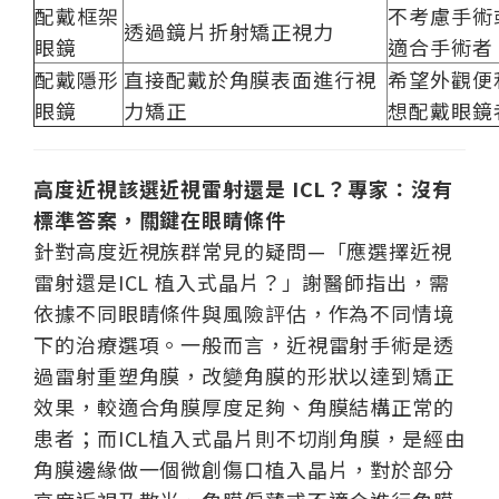
配戴框架
不考慮手術
透過鏡片折射矯正視力
眼鏡
適合手術者
配戴隱形
直接配戴於角膜表面進行視
希望外觀便
眼鏡
力矯正
想配戴眼鏡
高度近視該選近視雷射還是 ICL？專家：沒有
標準答案，關鍵在眼睛條件
針對高度近視族群常見的疑問—「應選擇近視
雷射還是ICL 植入式晶片？」謝醫師指出，需
依據不同眼睛條件與風險評估，作為不同情境
下的治療選項。一般而言，近視雷射手術是透
過雷射重塑角膜，改變角膜的形狀以達到矯正
效果，較適合角膜厚度足夠、角膜結構正常的
患者；而ICL植入式晶片則不切削角膜，是經由
角膜邊緣做一個微創傷口植入晶片，對於部分