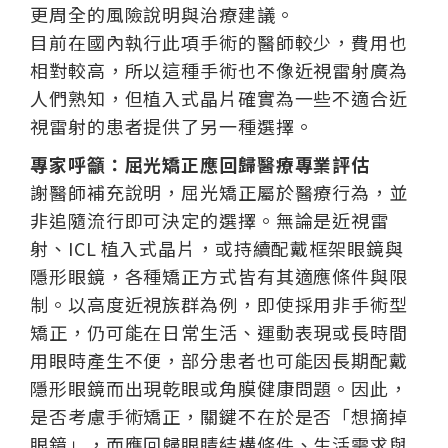
更周全的風險說明與治療建議。
目前在國內執行此項手術的醫師較少，費用也
相對較高，所以這種手術也不像近視雷射廣為
人們熟知，但植入式晶片確實為一些不適合近
視雷射的患者提供了另一種選擇。
專家呼籲：屈光矯正應回歸醫療專業評估
謝醫師補充說明，屈光矯正屬於醫療行為，並
非追隨流行即可決定的選擇。無論是近視雷
射、ICL 植入式晶片，或持續配戴框架眼鏡與
隱形眼鏡，各種矯正方式皆有其適應條件與限
制。以高度近視族群為例，即使採用非手術型
矯正，仍可能在日常生活、運動表現或長時間
用眼時產生不便，部分患者也可能因長期配戴
隱形眼鏡而出現乾眼或角膜健康問題。因此，
是否考慮手術矯正，關鍵不在於是否「想摘掉
眼鏡」，而應回歸眼睛結構條件、生活需求與