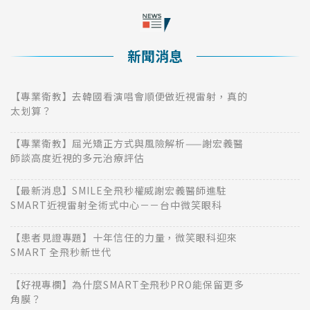
新聞消息
【專業衛教】去韓國看演唱會順便做近視雷射，真的
太划算？
【專業衛教】屈光矯正方式與風險解析——謝宏義醫
師談高度近視的多元治療評估
【最新消息】SMILE全飛秒權威謝宏義醫師進駐
SMART近視雷射全術式中心－－台中微笑眼科
【患者見證專題】十年信任的力量，微笑眼科迎來
SMART 全飛秒新世代
【好視專欄】為什麼SMART全飛秒PRO能保留更多
角膜？