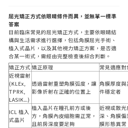
屈光矯正方式依眼睛條件而異，並無單一標準
答案
目前臨床常見的屈光矯正方式，主要依眼睛結
構與生活需求進行選擇，包括角膜屈光手術、
植入式晶片，以及其他視力矯正方案，是否適
合某一術式，需經由完整檢查後綜合判斷。
矯正方式
矯正原理
常見適應對
近視雷射
(KLEx,
透過雷射重塑角膜弧度，讓
角膜厚度與
TPRK,
影像折射在正確的位置上
件穩定者
LASIK...)
植入晶片在瞳孔前方或後
近視或散光
ICL 植入
方，角膜內皮細胞需正常，
深、角膜偏
式晶片
且前房深度要足夠
膜形態異常